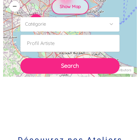
Show Map
3
Catégorie
Search
Leaflet
| ©
OpenStreetMap
contributors