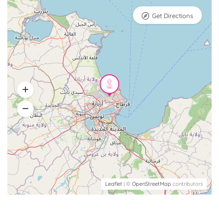
Get Directions
Leaflet
| ©
OpenStreetMap
contributors