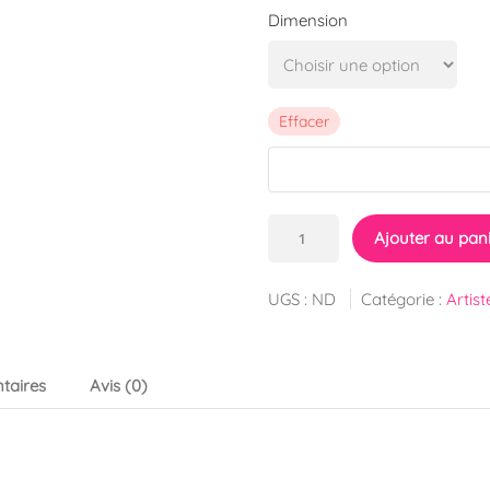
Dimension
Effacer
quantité
Ajouter au pan
de
Reproduction
UGS :
ND
Catégorie :
Artist
de
Royal
Palace
taires
Avis (0)
in
Morocco
de