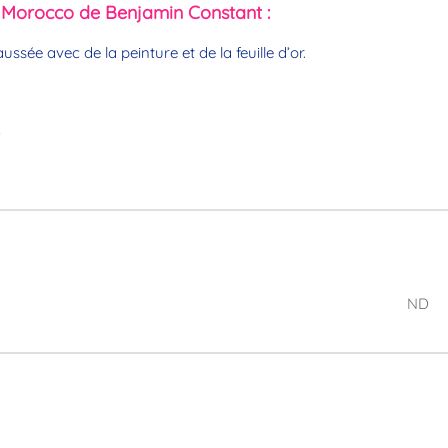
Benjamin
 Morocco de Benjamin Constant :
Constant
ussée avec de la peinture et de la feuille d’or.
0
ND